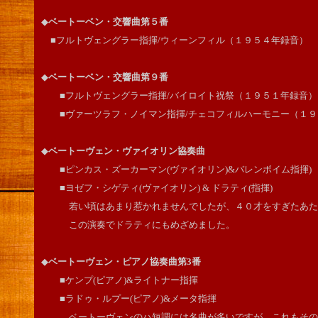
◆
ベートーベン・交響曲第５番
■フルトヴェングラー指揮/ウィーンフィル（１９５４年録音）
◆
ベートーベン・交響曲第９番
■フルトヴェングラー指揮/バイロイト祝祭（１９５１年録音）
■ヴァーツラフ・ノイマン指揮/チェコフィルハーモニー（１９
◆
ベートーヴェン・ヴァイオリン協奏曲
■ピンカス・ズーカーマン(ヴァイオリン)&バレンボイム指揮)
■ヨゼフ・シゲティ(ヴァイオリン) & ドラティ(指揮)
若い頃はあまり惹かれませんでしたが、４０才をすぎたあた
この演奏でドラティにもめざめました。
◆
ベートーヴェン・ピアノ協奏曲第3番
■ケンプ(ピアノ)&ライトナー指揮
■ラドゥ・ルプー(ピアノ)&メータ指揮
ベートーヴェンのハ短調には名曲が多いですが、これもその