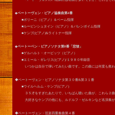
◆
ベートーヴェン・ピアノ協奏曲第4番
■ポリーニ（ピアノ）＆ベーム指揮
■ルービンシュタイン（ピアノ）＆バレンボイム指揮
■ケンプ(ピアノ)&ライトナー指揮
◆
ベートーベン・ピアノソナタ第8番「悲愴」
■ゲルハルト・オーピッツ（ピアノ）
■エミール・ギレリス(ピアノ)/１９８０年録音
いつかは自分で弾いてみたい曲です。この曲には何度も救わ
◆ベートーヴェン・ピアノソナタ第３０番&第３１番
■ウイルヘルム・ケンプ(ピアノ)
３５才をすぎたあたりで、いちばん聴いた曲が、これら２曲
大好きなケンプの他にも、ルドルフ・ゼルキンなど名演奏が
◆ベートーヴェン・弦楽四重奏曲第４番