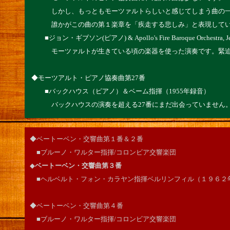
しかし、もっともモーツァルトらしいと感じてしまう曲の
誰かがこの曲の第１楽章を「疾走する悲しみ」と表現してい
■ジョン・ギブソン(ピアノ) & Apollo's Fire Baroque Orchestra, Jean
モーツァルトが生きている頃の楽器を使った演奏です。緊迫
◆モーツアルト・ピアノ協奏曲第27番
■バックハウス（ピアノ）＆ベーム指揮（1955年録音）
バックハウスの演奏を超える27番にまだ出会っていません。
◆ベートーベン・交響曲第１番＆２番
■ブルーノ・ワルター指揮/コロンビア交響楽団
◆
ベートーベン・交響曲第３番
■ヘルベルト・フォン・カラヤン指揮ベルリンフィル（１９６２
◆ベートーベン・交響曲第４番
■ブルーノ・ワルター指揮/コロンビア交響楽団