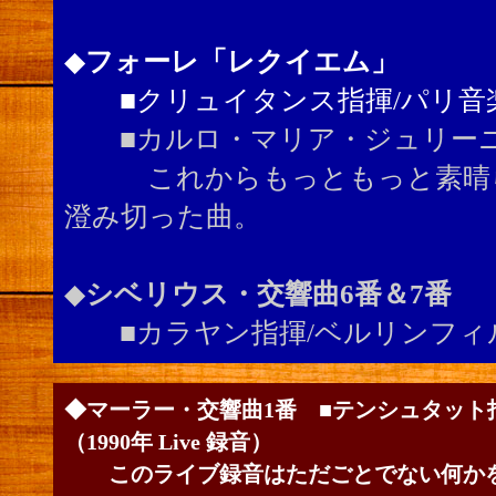
◆
フォーレ「レクイエム」
■クリュイタンス指揮/パリ音
■カルロ・マリア・ジュリーニ
これからもっともっと素晴ら
澄み切った曲。
◆
シベリウス・交響曲6番＆7番
■カラヤン指揮/ベルリンフィ
◆マーラー・交響曲1番
■テンシュタット
（1990年 Live 録音）
このライブ録音はただごとでない何かを