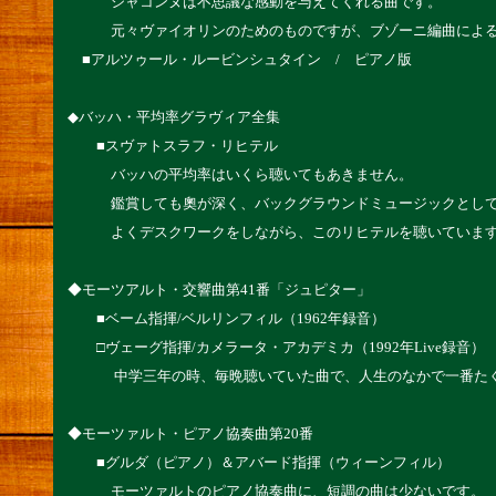
シャコンヌは不思議な感動を与えてくれる曲です。
元々ヴァイオリンのためのものですが、ブゾーニ編曲による
■アルツゥール・ルービンシュタイン / ピアノ版
◆バッハ・平均率グラヴィア全集
■スヴァトスラフ・リヒテル
バッハの平均率はいくら聴いてもあきません。
鑑賞しても奧が深く、バックグラウンドミュージックとして
よくデスクワークをしながら、このリヒテルを聴いていま
◆モーツアルト・交響曲第41番「ジュピター」
■ベーム指揮/ベルリンフィル（1962年録音）
□ヴェーグ指揮/カメラータ・アカデミカ（1992年Live録音）
中学三年の時、毎晩聴いていた曲で、人生のなかで一番たく
◆モーツァルト・ピアノ協奏曲第20番
■グルダ（ピアノ）＆アバード指揮（ウィーンフィル）
モーツァルトのピアノ協奏曲に、短調の曲は少ないです。