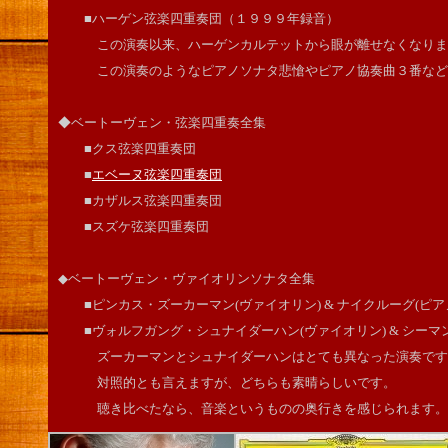
■ハーゲン弦楽四重奏団（１９９９年録音）
この演奏以来、ハーゲンカルテットから眼が離せなくなりま
この演奏のようなピアノソナタ悲愴やピアノ協奏曲３番など
◆ベートーヴェン・弦楽四重奏全集
■クス弦楽四重奏団
■
エベーヌ弦楽四重奏団
■カザルス弦楽四重奏団
■スズケ弦楽四重奏団
◆ベートーヴェン・ヴァイオリンソナタ全集
■ピンカス・ズーカーマン(ヴァイオリン) & ナイクルーグ(ピア
■ヴォルフガング・シュナイダーハン(ヴァイオリン) & シーマン
ズーカーマンとシュナイダーハンはとても異なった演奏です
対照的とも言えますが、どちらも素晴らしいです。
聴き比べたなら、音楽というものの奥行きを感じられます。