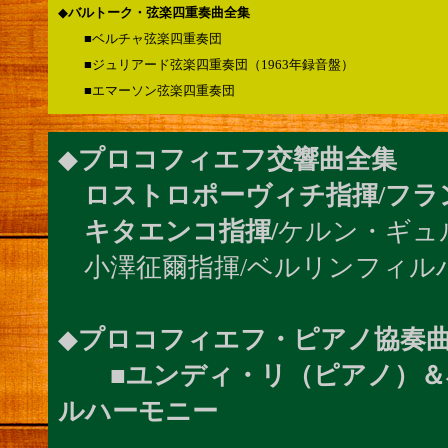
◆
バルトーク・弦楽四重奏曲全集
■ベルチャ弦楽四重奏団
■ジュリアード弦楽四重奏団（1963年録音盤）
■エマーソン弦楽四重奏団
◆
プロコフィエフ交響曲全集
ロストロポーヴィチ指揮/フラ
キタエンコ指揮/
ケルン・ギュ
小澤征爾指揮/ベルリンフィル
◆
プロコフィエフ・ピアノ協奏曲
■
ユンディ・リ（ピアノ）＆
ルハーモニー